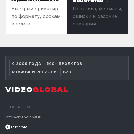
Оценить стоимость
Все статьи →
Быстрый ориентир
Практика, форматы,
по формату, срокам
ошибки и рабочие
и смете.
сценарии.
С 2009 ГОДА
500+ ПРОЕКТОВ
МОСКВА И РЕГИОНЫ
B2B
VIDEO
GLOBAL
КОНТАКТЫ
info@videoglobal.ru
✈
Telegram