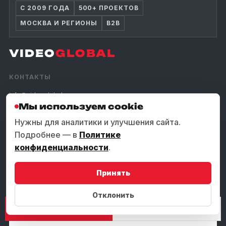
С 2009 ГОДА
500+ ПРОЕКТОВ
МОСКВА И РЕГИОНЫ
B2B
VIDEO
GLOBAL
КОНТАКТЫ
info@videoglobal.ru
Мы используем cookie
✈
Telegram
Нужны для аналитики и улучшения сайта.
Видеопортфолио
Подробнее — в
Политике
Контакты и реквизиты
конфиденциальности
.
Москва, ул. Матвеевская, д. 3
Принять
ПОЗВОНИТЬ
Отклонить
РАССЧИТАТЬ СМЕТУ
ПОЗВОНИТЬ