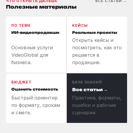
ЧТО ОТКРЫТЬ ДАЛЬШЕ
ВСЕ СТАТЬИ →
Полезные материалы
ПО ТЕМЕ
КЕЙСЫ
ИИ-видеопродакшн
Реальные проекты
Открыть кейсы и
Основные услуги
посмотреть, как это
VideoGlobal для
решается в
бизнеса.
продакшне.
БЮДЖЕТ
БАЗА ЗНАНИЙ
Оценить стоимость
Все статьи →
Быстрый ориентир
Практика, форматы,
по формату, срокам
ошибки и рабочие
и смете.
сценарии.