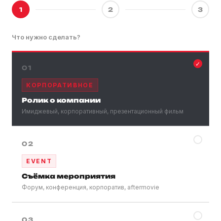
1
2
3
Что нужно сделать?
✓
01
КОРПОРАТИВНОЕ
Ролик о компании
Имиджевый, корпоративный, презентационный фильм
✓
02
EVENT
Съёмка мероприятия
Форум, конференция, корпоратив, aftermovie
✓
03