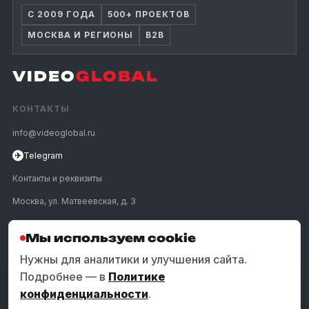
С 2009 ГОДА
500+ ПРОЕКТОВ
МОСКВА И РЕГИОНЫ
B2B
VIDEO
GLOBAL
КОНТАКТЫ
info@videoglobal.ru
✈
Telegram
Контакты и реквизиты
Москва, ул. Матвеевская, д. 3
ПОЗВОНИТЬ
Мы используем cookie
Нужны для аналитики и улучшения сайта.
Подробнее — в
Политике
УСЛУГИ
конфиденциальности
.