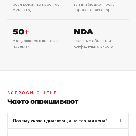
реализованных проектов
точный бюджет после
с 2009 года
короткого разговора
50
+
NDA
специалистов в штате и на
закрытые объекты и
проектах
конфиденциальность
ВОПРОСЫ О ЦЕНЕ
Часто спрашивают
Почему указан диапазон, а не точная цена?
Точная смета зависит от локации, числа спикеров,