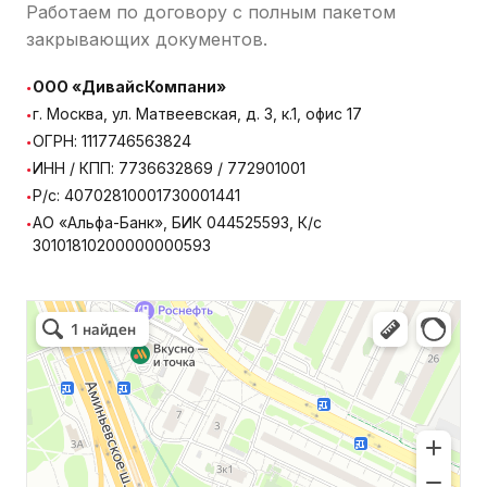
Работаем по договору с полным пакетом
закрывающих документов.
·
ООО «ДивайсКомпани»
·
г. Москва, ул. Матвеевская, д. 3, к.1, офис 17
·
ОГРН: 1117746563824
·
ИНН / КПП: 7736632869 / 772901001
·
Р/с: 40702810001730001441
·
АО «Альфа-Банк», БИК 044525593, К/с
30101810200000000593