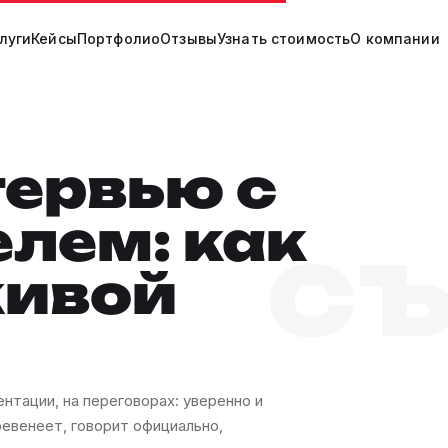
луги
Кейсы
Портфолио
Отзывы
Узнать стоимость
О компании
ервью с
лем: как
С
живой
нтации, на переговорах: уверенно и
евенеет, говорит официально,