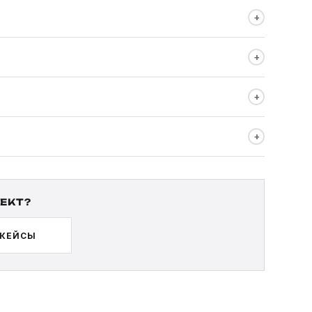
+
нет. Суфлёр помогает с точностью текста, но часто
+
 с подготовкой или задачей.
+
ы + страховочные дубли. Перерыв между спикерами 15
+
для постановочных вставок.
ЕКТ?
 КЕЙСЫ