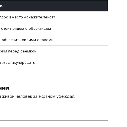
е
прос вместо «скажите текст»
 стоит рядом с объективом
ь объяснить своими словами
грим перед съёмкой
ь жестикулировать
нии
ы живой человек за экраном убеждал.