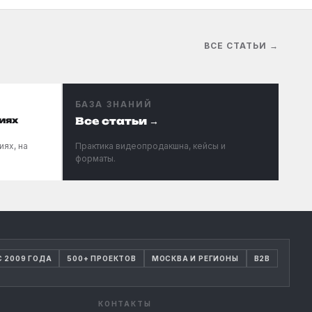
ВСЕ СТАТЬИ →
БАЗА ЗНАНИЙ
иях
Все статьи →
иях, на
Практика видеопродакшна, кейсы и
форматы.
С 2009 ГОДА
500+ ПРОЕКТОВ
МОСКВА И РЕГИОНЫ
B2B
КОНТАКТЫ