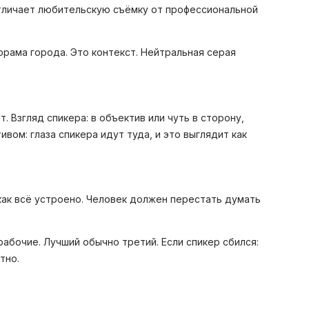
отличает любительскую съёмку от профессиональной
орама города. Это контекст. Нейтральная серая
. Взгляд спикера: в объектив или чуть в сторону,
вом: глаза спикера идут туда, и это выглядит как
м как всё устроено. Человек должен перестать думать
рабочие. Лучший обычно третий. Если спикер сбился:
тно.