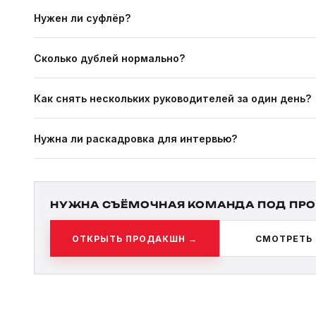
Нужен ли суфлёр?
Для длинных монологов, да. Для интервью «вопрос-ответ»: 
Сколько дублей нормально?
добавляет монотонность.
3–5 на реплику: норма. Больше 10: сигнал, что что-то не так
Как снять нескольких руководителей за один день?
Блоками. Каждый спикер: 40–60 минут: разминка + 3–4 тем
Нужна ли раскадровка для интервью?
минут на перестройку.
Для простого интервью достаточно ТЗ. Раскадровка нужна 
НУЖНА СЪЁМОЧНАЯ КОМАНДА ПОД ПРО
СМОТРЕТЬ
ОТКРЫТЬ ПРОДАКШН →