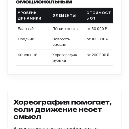
эмоциональным
УРОВЕНЬ
СТОИМОСТ
ЭЛЕМЕНТЫ
ДИНАМИКИ
Ь ОТ
Базовый
Лёгкие жесты
от 50 000 ₽
Средний
Повороты,
от 100 000 ₽
эмоции
Киношный
Хореография +
от 200 000 ₽
музыка
Хореография помогает,
если движение несет
смысл
В личном видео легко переборщить с