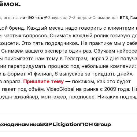
ёмок.
, агентств
от 90 тыс ₽
Запуск за 2-3 недели
Снимали для
ВТБ, Газ
ьшой бренд. Каждый месяц надо говорить с клиентами 
ры частых вопросов. Снимать каждый ролик вживую д
оцсети. Это пять подрядчиков. На практике мы у себя
 Снимаем вашего эксперта один раз. Обучаем нейросе
 присылаете нам тему в Телеграм, через 2 дня получ
дии перепридумать процесс под небольшие компании: 
 в формат «1 филиал, 6 выпусков за тридцать дней».
з аврала.
Пришлите тему
— покажем, как это будет
пакет под объём. VideoGlobal на рынке с 2009 года. Н
моушн-дизайнер, монтажёр, продюсер. Никаких подря
ехнодинамика
BGP Litigation
ПСН Group