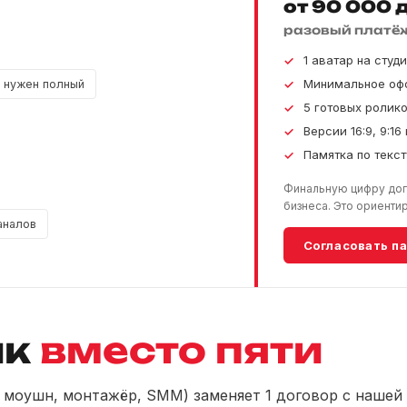
от 90 000 д
разовый платёж
1 аватар на студ
Минимальное офо
, нужен полный
5 готовых ролик
Версии 16:9, 9:16 и
Памятка по текст
Финальную цифру дого
бизнеса. Это ориентир
каналов
Согласовать п
ик
вместо пяти
, моушн, монтажёр, SMM) заменяет 1 договор с нашей