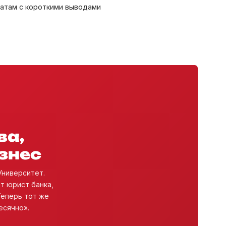
ватам с короткими выводами
ва,
знес
 Университет.
ит юрист банка,
Теперь тот же
есячно».