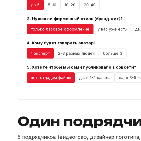
до 5
5-10
10-20
20-40
3. Нужен ли фирменный стиль (бренд-кит)?
только базовое оформление
у нас уже есть
да
4. Кому будет говорить аватар?
1 эксперт
2-3 разных людей
больше 3
5. Хотите чтобы мы сами публиковали в соцсети?
нет, отдадим файлы
да, в 1-2 канала
да, в 3-5 
Один подрядч
5 подрядчиков (видеограф, дизайнер логотипа