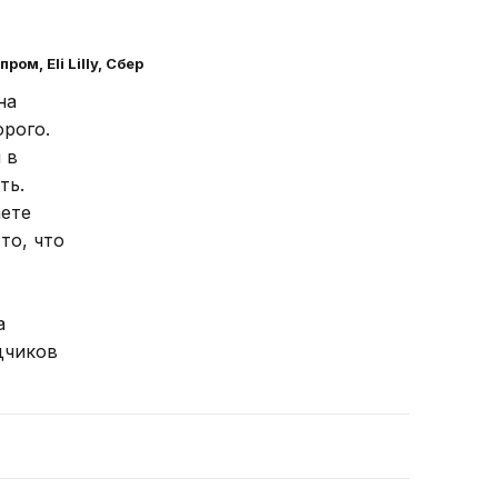
пром, Eli Lilly, Сбер
на
орого.
 в
ть.
аете
то, что
а
дчиков