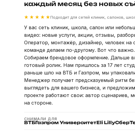
каждый месяц без новых съ
★ ★ ★ ★ ★
Подходит для сетей клиник, салонов, школ
У вас сеть клиник, школа, салон или небол
видео: новые услуги, акции, отзывы, разбо
Оператор, монтажёр, дизайнер, человек на с
команде делаем по-другому. Вот что важно.
Собираем брендовое оформление. Дальше вы
готовый ролик. Нам пришлось за 17 лет сту
раньше шло на ВТБ и Газпром, мы упаковали
Менеджер получает предсказуемый ритм бе
выглядеть для вашего бизнеса, и предложим 
проекте работают свои: автор сценариев, 
на стороне.
СНИМАЛИ ДЛЯ
ВТБ
Газпром Университет
Eli Lilly
Сбер
Т