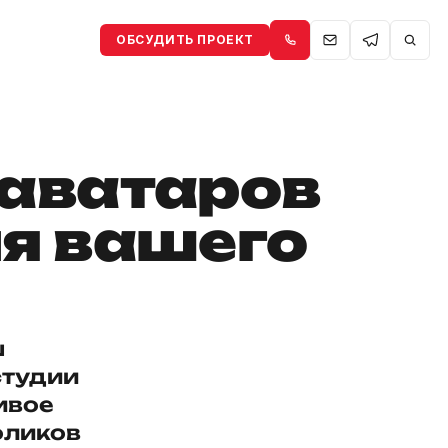
ОБСУДИТЬ ПРОЕКТ
аватаров
я вашего
ш
студии
ивое
оликов