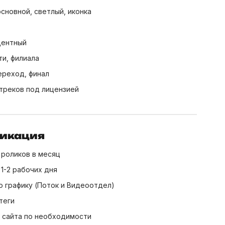
основной, светлый, иконка
кцентный
и, филиала
переход, финал
треков под лицензией
ликация
 роликов в месяц
 1-2 рабочих дня
о графику (Поток и Видеоотдел)
теги
 сайта по необходимости