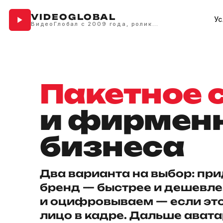
VIDEOGLOBAL
Ус
ВидеоГлобал с 2009 года, ролики и фильмы для бизнеса
Пакетное 
и фирменн
бизнеса
Два варианта на выбор: пр
бренд — быстрее и дешевле
и оцифровываем — если эт
лицо в кадре. Дальше авата