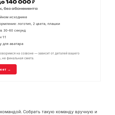
о 140 000 ₽
, без абонемента
ийном исходнике
рмление: логотип, 2 цвета, плашки
ов 30-60 секунд
 1:1
у для аватара
воримся на созвоне — зависит от деталей вашего
, не финальная смета.
акет →
 командой. Собрать такую команду вручную и