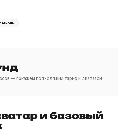
регионы
унд
опросов — покажем подходящий тариф и диапазон
аватар и базовый
к