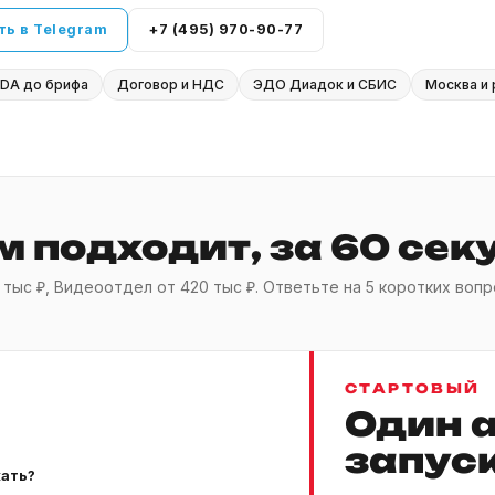
ть в Telegram
+7 (495) 970-90-77
DA до брифа
Договор и НДС
ЭДО Диадок и СБИС
Москва и 
 подходит, за 60 сек
0 тыс ₽, Видеоотдел от 420 тыс ₽. Ответьте на 5 коротких в
СТАРТОВЫЙ
Один 
запус
кать?