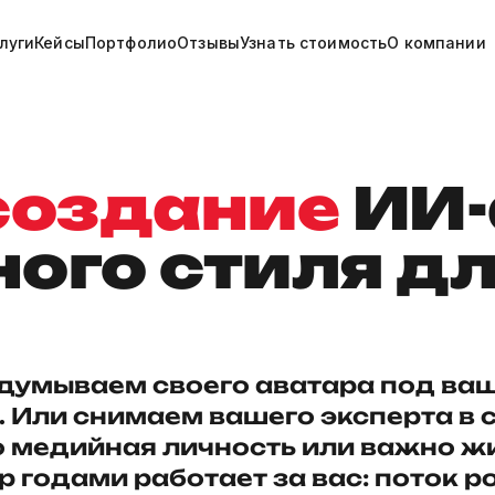
луги
Кейсы
Портфолио
Отзывы
Узнать стоимость
О компании
создание
ИИ-
ого стиля дл
идумываем своего аватара под ва
. Или снимаем вашего эксперта в 
о медийная личность или важно ж
р годами работает за вас: поток р