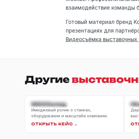
взаимодействие команды б
Готовый материал бренд Ko
презентациях для партнёро
Видеосъёмка выставочных
Другие
выставочн
ИМИДЖЕВЫЙ
С
МОССклад
Hi
Имиджевый ролик о станках,
Дер
оборудовании и масштабе компании.
выс
ОТКРЫТЬ КЕЙС →
ОТ