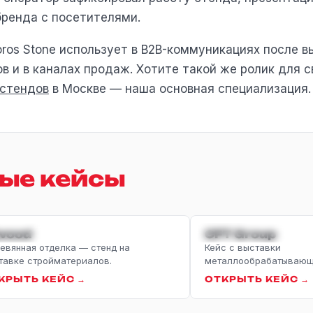
ренда с посетителями.
ros Stone использует в B2B-коммуникациях после вы
в и в каналах продаж. Хотите такой же ролик для с
 стендов
в Москве — наша основная специализация.
ые кейсы
ТРОЙКА
МЕТАЛЛООБРА
wood
CFT Group
евянная отделка — стенд на
Кейс с выставки
тавке стройматериалов.
металлообрабатывающе
КРЫТЬ КЕЙС →
ОТКРЫТЬ КЕЙС →