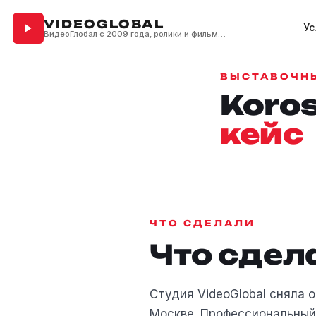
VIDEOGLOBAL
Ус
ВидеоГлобал с 2009 года, ролики и фильмы для бизнеса
ВЫСТАВОЧН
Koro
кейс
ЧТО СДЕЛАЛИ
Что сдел
Студия VideoGlobal сняла 
Москве. Профессиональный