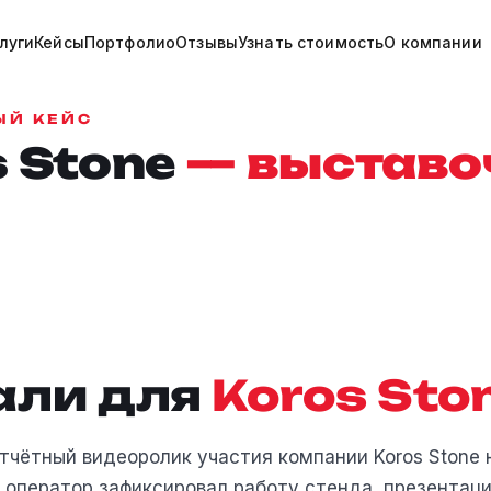
луги
Кейсы
Портфолио
Отзывы
Узнать стоимость
О компании
ЫЙ КЕЙС
s Stone
— выстав
али для
Koros Sto
отчётный видеоролик участия компании Koros Stone 
 оператор зафиксировал работу стенда, презентац