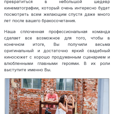
превратиться в небольшой шедевр
кинематографии, который очень интересно будет
посмотреть всем желающим спустя даже много
лет после вашего бракосочетания.
Свадебное видео как небольшой шедевр
кинематографии — авторская студия
Наша сплоченная профессиональная команда
сделает все возможное для того, чтобы в
конечном итоге, Вы получили весьма
оригинальный и достаточно яркий свадебный
киносюжет с хорошо продуманным сценарием и
влюбленными главными героями. В их роли
выступите именно Вы.