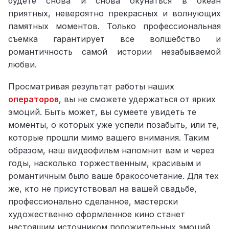
будете снова и снова окунаться в океан
приятных, невероятно прекрасных и волнующих
памятных моментов. Только профессиональная
съемка гарантирует все волшебство и
романтичность самой истории незабываемой
любви.
Просматривая результат работы наших
операторов
, вы не сможете удержаться от ярких
эмоций. Быть может, вы сумеете увидеть те
моменты, о которых уже успели позабыть, или те,
которые прошли мимо вашего внимания. Таким
образом, наш видеофильм напомнит вам и через
годы, насколько торжественным, красивым и
романтичным было ваше бракосочетание. Для тех
же, кто не присутствовал на вашей свадьбе,
профессионально сделанное, мастерски
художественно оформленное кино станет
настоящим источником положительных эмоций.
Профессиональное свадебное видео в HD-качестве