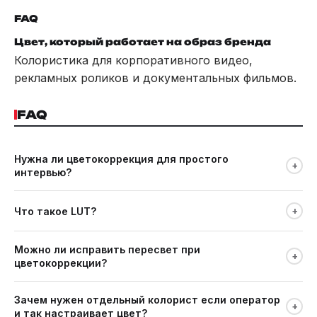
FAQ
Цвет, который работает на образ бренда
Колористика для корпоративного видео,
рекламных роликов и документальных фильмов.
FAQ
Нужна ли цветокоррекция для простого
+
интервью?
Да, минимальная: выровнять баланс белого, убрать
+
Что такое LUT?
технические несоответствия, сделать skin tone
естественным. Без этого интервью выглядит любительски
Look-Up Table: файл с цветовым преобразованием. Как
даже при хорошей съёмке.
Можно ли исправить пересвет при
фильтр в Instagram, только профессиональный. Применяется
+
цветокоррекции?
для быстрого создания базового стиля или имитации
киноплёнки.
Частично: если снято в RAW или Log. В H.264 сильный
Зачем нужен отдельный колорист если оператор
пересвет не восстанавливается: информации в
+
и так настраивает цвет?