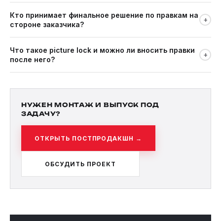
и неточным: обе стороны виноваты, договариваться
Нельзя добавить то, чего нет. Альтернативы: досъёмка,
отдельно.
Кто принимает финальное решение по правкам на
замена архивными кадрами, анимационная вставка. Всё это:
+
стороне заказчика?
отдельная работа и стоимость.
Один человек с полномочиями. Если несколько согласующих
Что такое picture lock и можно ли вносить правки
дают противоречивые правки: монтажёр не обязан исполнять
+
после него?
несовместимые требования одновременно.
Picture lock: финальное утверждение монтажа. После него
начинаются цвет и звук. Правки после picture lock
откатывают цвет и звук. Это возможно, но дорого.
НУЖЕН МОНТАЖ И ВЫПУСК ПОД
ЗАДАЧУ?
ОТКРЫТЬ ПОСТПРОДАКШН →
ОБСУДИТЬ ПРОЕКТ