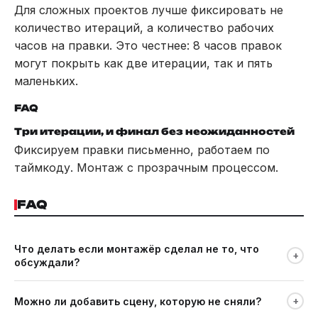
Для сложных проектов лучше фиксировать не
количество итераций, а количество рабочих
часов на правки. Это честнее: 8 часов правок
могут покрыть как две итерации, так и пять
маленьких.
FAQ
Три итерации, и финал без неожиданностей
Фиксируем правки письменно, работаем по
таймкоду. Монтаж с прозрачным процессом.
FAQ
Что делать если монтажёр сделал не то, что
+
обсуждали?
Сверить с ТЗ. Если ТЗ было зафиксировано письменно. Это
+
Можно ли добавить сцену, которую не сняли?
правка в рамках включённых итераций. Если ТЗ было устным