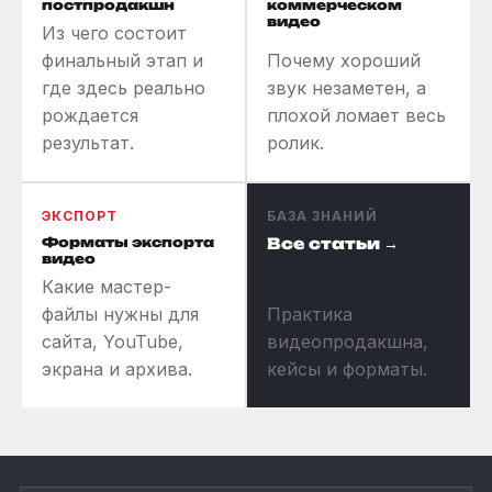
постпродакшн
коммерческом
видео
Из чего состоит
финальный этап и
Почему хороший
где здесь реально
звук незаметен, а
рождается
плохой ломает весь
результат.
ролик.
ЭКСПОРТ
БАЗА ЗНАНИЙ
Форматы экспорта
Все статьи →
видео
Какие мастер-
файлы нужны для
Практика
сайта, YouTube,
видеопродакшна,
экрана и архива.
кейсы и форматы.