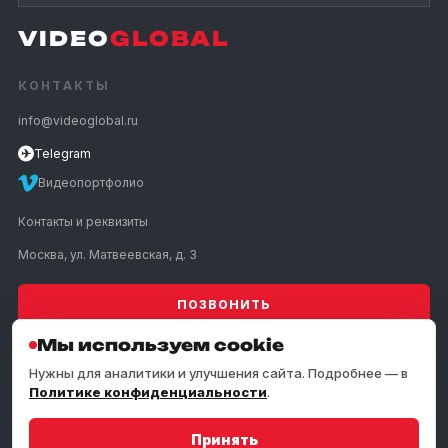
VIDEO
GLOBAL
КОНТАКТЫ
info@videoglobal.ru
✈
Telegram
Видеопортфолио
Контакты и реквизиты
Москва, ул. Матвеевская, д. 3
ПОЗВОНИТЬ
Мы используем cookie
УСЛУГИ
Нужны для аналитики и улучшения сайта. Подробнее — в
Политике конфиденциальности
.
КОМПАНИЯ
Принять