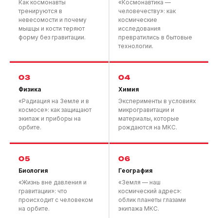
Как космонавты
«Космонавтика —
тренируются в
человечеству»: как
невесомости и почему
космические
мышцы и кости теряют
исследования
форму без гравитации.
превратились в бытовые
технологии.
03
04
Физика
Химия
«Радиация на Земле и в
Эксперименты в условиях
космосе»: как защищают
микрогравитации и
экипаж и приборы на
материалы, которые
орбите.
рождаются на МКС.
05
06
Биология
География
«Жизнь вне давления и
«Земля — наш
гравитации»: что
космический адрес»:
происходит с человеком
облик планеты глазами
на орбите.
экипажа МКС.