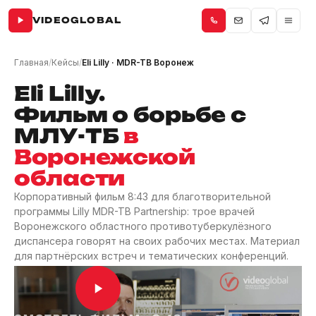
VIDEOGLOBAL
Главная
/
Кейсы
/
Eli Lilly · MDR-TB Воронеж
Eli Lilly.
Фильм о борьбе с
МЛУ-ТБ
в
Воронежской
области
Корпоративный фильм 8:43 для благотворительной
программы Lilly MDR-TB Partnership: трое врачей
Воронежского областного противотуберкулёзного
диспансера говорят на своих рабочих местах. Материал
для партнёрских встреч и тематических конференций.