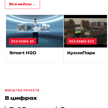
Все кейсы →
РЕКЛАМА 3D
РЕКЛАМА B2C
Smart H2O
КухниПарк
МАСШТАБ ПРОЕКТА
В цифрах