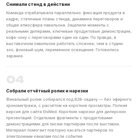
Снимали стенд в действии
Команда отрабатывала параллельно: фиксация продукта в
кадре, статичные планы стенда, динамика переговоров и
общая атмосфера павильона. Зацепили моменты с
реальными дилерами, ключевые продуктовые демонстрации,
кофе-зону с переговорами один на один. По правде, в
выставочном павильоне работать сложнее, чем в студии:
эхо, фоновый шум, переменное освещение. Готовились
заранее.
04
Собрали отчётный ролик и нарезки
Финальный ролик собирался под B2B-задачу — без эфирного
хронометража, с расчётом на короткие просмотры. Полная
версия для сайта ElsMed. Короткие нарезки для дилерских
презентаций. Отдельные фрагменты с продуктовыми
демонстрациями для писем партнёрам после выставки.
Материал помогает повторно касаться партнёров по
электронным каналам после события.