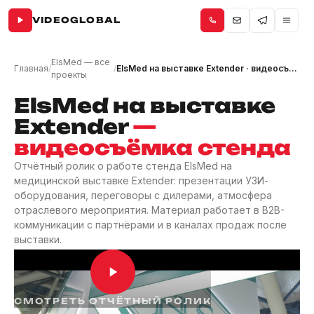
VIDEOGLOBAL
ElsMed — все
Главная
/
/
ElsMed на выставке Extender · видеосъёмка стенда
проекты
ElsMed на выставке
Extender
—
видеосъёмка стенда
Отчётный ролик о работе стенда ElsMed на
медицинской выставке Extender: презентации УЗИ-
оборудования, переговоры с дилерами, атмосфера
отраслевого мероприятия. Материал работает в B2B-
коммуникации с партнёрами и в каналах продаж после
выставки.
СМОТРЕТЬ ОТЧЁТНЫЙ РОЛИК