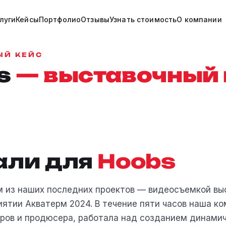
луги
Кейсы
Портфолио
Отзывы
Узнать стоимость
О компании
ЫЙ КЕЙС
s
— выставочный 
али для
Hoobs
 из наших последних проектов — видеосъемкой выс
ятии Акватерм 2024. В течение пяти часов наша ко
ров и продюсера, работала над созданием динамич