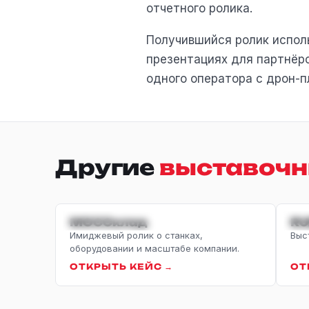
отчетного ролика.
Получившийся ролик исполь
презентациях для партнёр
одного оператора с дрон-
Другие
выставочн
ИМИДЖЕВЫЙ
IT
МОССклад
RU
Имиджевый ролик о станках,
Выс
оборудовании и масштабе компании.
ОТКРЫТЬ КЕЙС →
ОТ