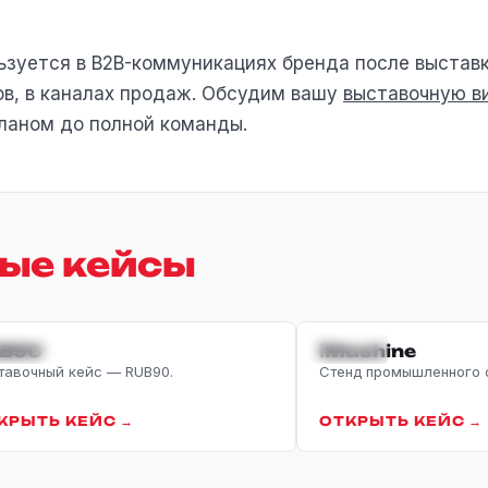
зуется в B2B-коммуникациях бренда после выставки
ов, в каналах продаж. Обсудим вашу
выставочную в
планом до полной команды.
ые кейсы
-РЕШЕНИЯ
TECH
B90
iMashine
тавочный кейс — RUB90.
Стенд промышленного 
КРЫТЬ КЕЙС →
ОТКРЫТЬ КЕЙС →