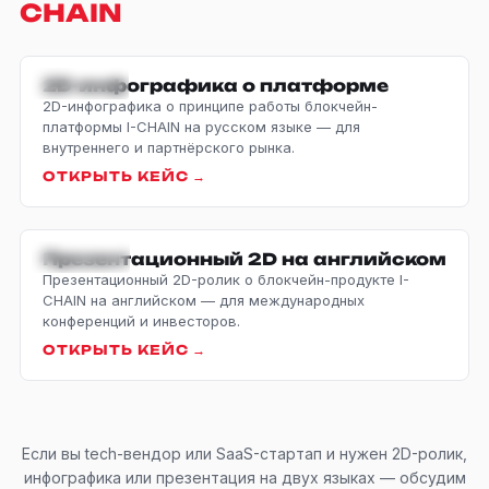
CHAIN
2D-инфографика о платформе
2D · RU
2D-инфографика о принципе работы блокчейн-
платформы I-CHAIN на русском языке — для
внутреннего и партнёрского рынка.
ОТКРЫТЬ КЕЙС →
Презентационный 2D на английском
2D · EN
Презентационный 2D-ролик о блокчейн-продукте I-
CHAIN на английском — для международных
конференций и инвесторов.
ОТКРЫТЬ КЕЙС →
Если вы tech-вендор или SaaS-стартап и нужен 2D-ролик,
инфографика или презентация на двух языках — обсудим