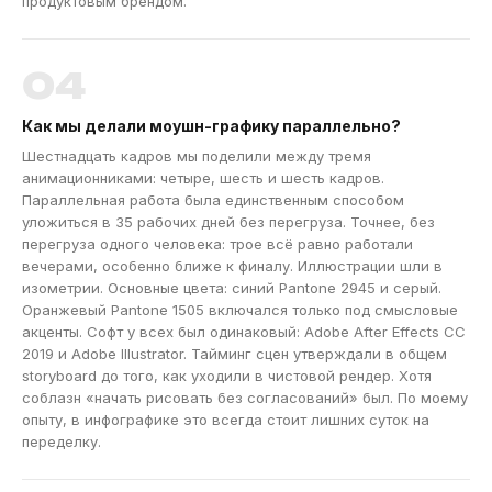
продуктовым брендом.
04
Как мы делали моушн-графику параллельно?
Шестнадцать кадров мы поделили между тремя
анимационниками: четыре, шесть и шесть кадров.
Параллельная работа была единственным способом
уложиться в 35 рабочих дней без перегруза. Точнее, без
перегруза одного человека: трое всё равно работали
вечерами, особенно ближе к финалу. Иллюстрации шли в
изометрии. Основные цвета: синий Pantone 2945 и серый.
Оранжевый Pantone 1505 включался только под смысловые
акценты. Софт у всех был одинаковый: Adobe After Effects CC
2019 и Adobe Illustrator. Тайминг сцен утверждали в общем
storyboard до того, как уходили в чистовой рендер. Хотя
соблазн «начать рисовать без согласований» был. По моему
опыту, в инфографике это всегда стоит лишних суток на
переделку.