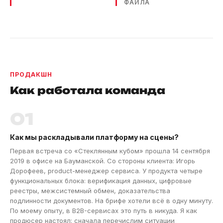
ФАЙЛА
ПРОДАКШН
Как работала команда
01
Как мы раскладывали платформу на сцены?
Первая встреча со «Стеклянным кубом» прошла 14 сентября
2019 в офисе на Бауманской. Со стороны клиента: Игорь
Дорофеев, product-менеджер сервиса. У продукта четыре
функциональных блока: верификация данных, цифровые
реестры, межсистемный обмен, доказательства
подлинности документов. На брифе хотели всё в одну минуту.
По моему опыту, в B2B-сервисах это путь в никуда. Я как
продюсер настоял: сначала перечислим ситуации