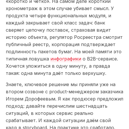
«коротко и чётко». На самом деле короткий
хронометраж в этом случае убивает смысл. У
продукта четыре функциональных модуля, и
каждый закрывает свой класс задач: банк
сверяет цепочку поставок, страховая видит
историю объекта, регулятор Росреестра смотрит
публичный реестр, корпорация подтверждает
подлинность пакетов бумаг. На моей памяти это
типичная ловушка
инфографики
о B2B-сервисе.
Хочется уложиться в одну минуту, а правда
такая: одна минута даёт только верхушку.
Знаете, ключевое решение мы приняли уже на
втором созвоне с product-менеджером заказчика
Игорем Дорофеевым. Я как продюсер предложил
подход: давайте перечислим шестнадцать
ситуаций, в которых сервис реально
срабатывает. И каждой ситуации даём свой
кадр в storyboard. На практике это сработало.