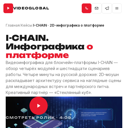
VIDEOGLOBAL
Главная
/
Кейсы
/
I-CHAIN · 2D-инфографика о платформе
I-CHAIN.
Инфографика
о
платформе
Видеоинфографика для блокчейн-платформы I-CHAIN —
обзор четырёх модулей и шестнадцати сценариев
работы. Четыре минуты на русской дорожке: 2D-моушн
раскладывает архитектуру сервиса на наглядные сцены
для международных встреч и партнёрского питча.
Креативный партнёр — «Стеклянный куб».
СМОТРЕТЬ РОЛИК · 4:09