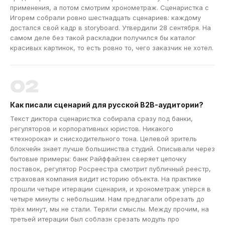
применения, а потом смотрим хронометраж. Сценаристка с
Игорем собрали ровно шестнадцать сценариев: каждому
достался свой кадр в storyboard. Утвердили 28 сентября. На
самом деле без такой раскладки получился бы каталог
красивых картинок, то есть ровно то, чего заказчик не хотел.
02
Как писали сценарий для русской B2B-аудитории?
Текст диктора сценаристка собирала сразу под банки,
регуляторов и корпоративных юристов. Никакого
«технорока» и снисходительного тона. Целевой зритель
блокчейн знает лучше большинства студий. Описывали через
бытовые примеры: банк Райффайзен сверяет цепочку
поставок, регулятор Росреестра смотрит публичный реестр,
страховая компания видит историю объекта. На практике
прошли четыре итерации сценария, и хронометраж упёрся в
четыре минуты с небольшим. Нам предлагали обрезать до
трёх минут, мы не стали. Теряли смыслы. Между прочим, на
третьей итерации был соблазн срезать модуль про