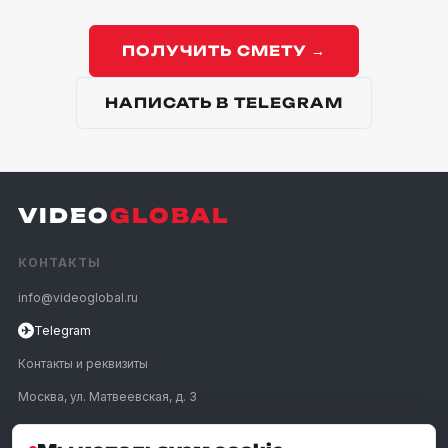
ПОЛУЧИТЬ СМЕТУ →
НАПИСАТЬ В TELEGRAM
VIDEO
GLOBAL
КОНТАКТЫ
info@videoglobal.ru
✈
Telegram
Контакты и реквизиты
Москва, ул. Матвеевская, д. 3
ПОЗВОНИТЬ