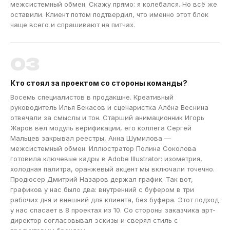
межсистемный обмен. Скажу прямо: я колебался. Но всё же
оставили. Клиент потом подтвердил, что именно этот блок
чаще всего и спрашивают на питчах.
03
Кто стоял за проектом со стороны команды?
Восемь специалистов в продакшне. Креативный
руководитель Илья Бекасов и сценаристка Алёна Веснина
отвечали за смыслы и тон. Старший анимационник Игорь
Жаров вёл модуль верификации, его коллега Сергей
Мальцев закрывал реестры, Анна Шумилова —
межсистемный обмен. Иллюстратор Полина Соколова
готовила ключевые кадры в Adobe Illustrator: изометрия,
холодная палитра, оранжевый акцент мы включали точечно.
Продюсер Дмитрий Назаров держал график. Так вот,
графиков у нас было два: внутренний с буфером в три
рабочих дня и внешний для клиента, без буфера. Этот подход
у нас спасает в 8 проектах из 10. Со стороны заказчика арт-
директор согласовывал эскизы и сверял стиль с