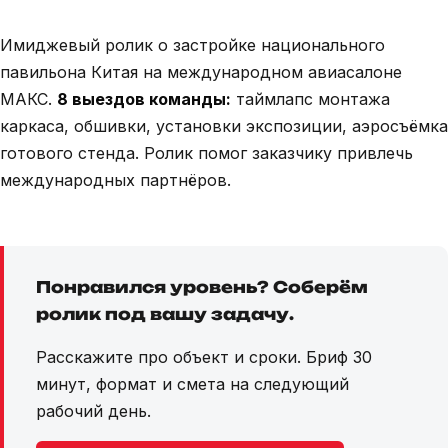
Имиджевый ролик о застройке национального
павильона Китая на международном авиасалоне
МАКС · 8 ВЫЕЗДОВ · КЛИЕНТ EXPO ONE
CHINA
МАКС.
8 выездов команды:
таймлапс монтажа
Застройка павильона на авиасалоне
каркаса, обшивки, установки экспозиции, аэросъёмка
МАКС
готового стенда. Ролик помог заказчику привлечь
международных партнёров.
Понравился уровень? Соберём
ролик под вашу задачу.
Расскажите про объект и сроки. Бриф 30
минут, формат и смета на следующий
рабочий день.