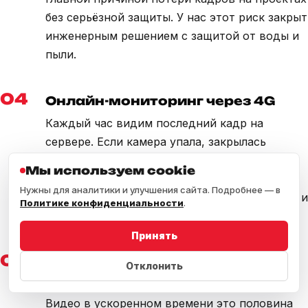
без серьёзной защиты. У нас этот риск закрыт
инженерным решением с защитой от воды и
пыли.
04
Онлайн-мониторинг через 4G
Каждый час видим последний кадр на
сервере. Если камера упала, закрылась
строительной плёнкой или украдена,
Мы используем cookie
реагируем за сутки. Заказчику не нужно
Нужны для аналитики и улучшения сайта. Подробнее — в
ждать конца проекта чтобы узнать про сбой и
Политике конфиденциальности
.
потерянные кадры.
Принять
05
Интеграция с
Отклонить
видеопроизводством
Видео в ускоренном времени это половина