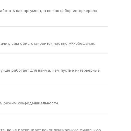
отать как аргумент, а не как набор интерьерных
ачит, сам офис становится частью HR-обещания.
лучше работает для найма, чем пустые интерьерные
ть режим конфиденциальности.
кта, но не раскрывает конфиденциальную финальную