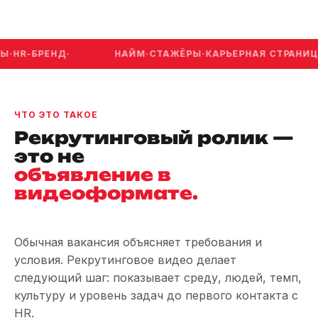
R-БРЕНД
·
НАЙМ
·
СТАЖЁРЫ
·
КАРЬЕРНАЯ СТРАНИЦА
·
В
ЧТО ЭТО ТАКОЕ
Рекрутинговый ролик —
это не
объявление в
видеоформате.
Обычная вакансия объясняет требования и
условия. Рекрутинговое видео делает
следующий шаг: показывает среду, людей, темп,
культуру и уровень задач до первого контакта с
HR.