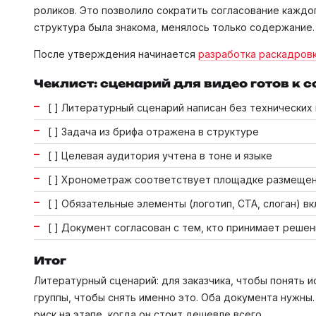
роликов. Это позволило сократить согласование каждог
структура была знакома, менялось только содержание.
После утверждения начинается
разработка раскадров
Чеклист: сценарий для видео готов к с
[ ] Литературный сценарий написан без технических 
[ ] Задача из брифа отражена в структуре
[ ] Целевая аудитория учтена в тоне и языке
[ ] Хронометраж соответствует площадке размеще
[ ] Обязательные элементы (логотип, CTA, слоган) в
[ ] Документ согласован с тем, кто принимает реше
Итог
Литературный сценарий: для заказчика, чтобы понять 
группы, чтобы снять именно это. Оба документа нужны.
риск на этапе, когда он стоит дешевле всего.