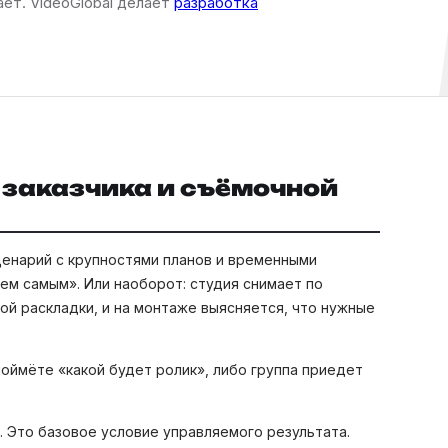
ает. VideoGlobal делает
разработка
у заказчика и съёмочной
ценарий с крупностями планов и временными
тем самым». Или наоборот: студия снимает по
й раскладки, и на монтаже выясняется, что нужные
поймёте «какой будет ролик», либо группа приедет
 Это базовое условие управляемого результата.