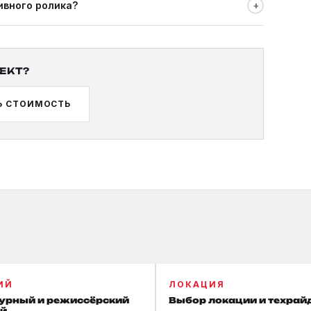
+
ивного ролика?
тального фильма: 2–4 недели.
ЕКТ?
Ь СТОИМОСТЬ
ИЙ
ЛОКАЦИЯ
урный и режиссёрский
Выбор локации и техрай
й