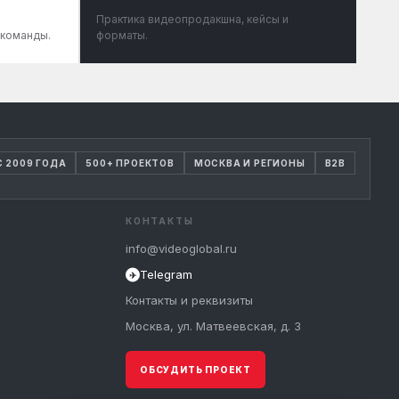
Практика видеопродакшна, кейсы и
 команды.
форматы.
С 2009 ГОДА
500+ ПРОЕКТОВ
МОСКВА И РЕГИОНЫ
B2B
КОНТАКТЫ
info@videoglobal.ru
Telegram
✈
Контакты и реквизиты
Москва, ул. Матвеевская, д. 3
ОБСУДИТЬ ПРОЕКТ