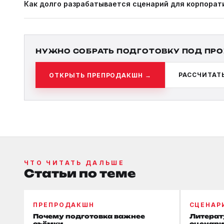
Как долго разрабатывается сценарий для корпорат
хронометража и сложности.
До 5 минут: 5–7 рабочих дней с учётом правок. Для докумен
НУЖНО СОБРАТЬ ПОДГОТОВКУ ПОД ПРО
РАССЧИТАТ
ОТКРЫТЬ ПРЕПРОДАКШН →
ЧТО ЧИТАТЬ ДАЛЬШЕ
Статьи по теме
ПРЕПРОДАКШН
СЦЕНАР
Почему подготовка важнее
Литерат
съёмки
сценари