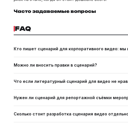
Часто задаваемые вопросы
FAQ
Кто пишет сценарий для корпоративного видео: мы 
Студия, на основе вашего брифа. Если у клиента есть загот
Можно ли вносить правки в сценарий?
буклета и текст для ролика устроены по-разному.
Да. Обычно два раунда правок входят в стоимость. Правки:
Что если литературный сценарий для видео не нрав
Это нормально. Первый: отправная точка. Уточняем что имен
Нужен ли сценарий для репортажной съёмки мероп
Нет в традиционном смысле. Нужен план: какие моменты сни
Сколько стоит разработка сценария видео отдельн
финальная структура монтажа.
Сценарий входит в стоимость полного цикла. Отдельная ра