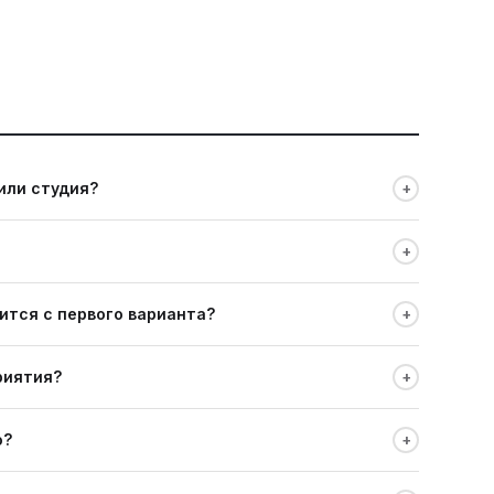
+
или студия?
овка или черновые тезисы, адаптируем. Текст для
+
 до финального утверждения, не после.
+
ится с первого варианта?
но не так и переписываем.
+
риятия?
мать обязательно, кто должен попасть в кадр, какова
+
о?
зработка сценария, обсуждается. Стоимость зависит от