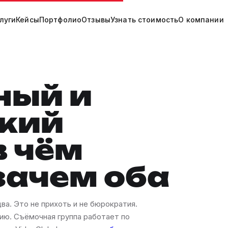
луги
Кейсы
Портфолио
Отзывы
Узнать стоимость
О компании
ный и
кий
в чём
зачем оба
а. Это не прихоть и не бюрократия.
ию. Съёмочная группа работает по