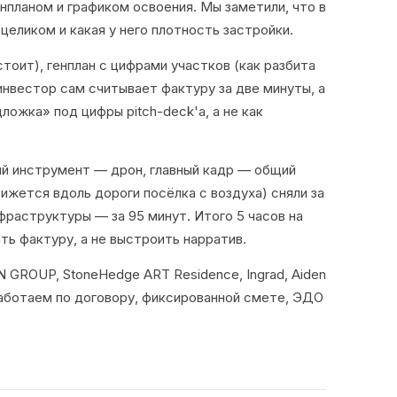
нпланом и графиком освоения. Мы заметили, что в
целиком и какая у него плотность застройки.
стоит), генплан с цифрами участков (как разбита
инвестор сам считывает фактуру за две минуты, а
ложка» под цифры pitch-deck'а, а не как
ый инструмент — дрон, главный кадр — общий
ижется вдоль дороги посёлка с воздуха) сняли за
нфраструктуры — за 95 минут. Итого 5 часов на
ть фактуру, а не выстроить нарратив.
N GROUP, StoneHedge ART Residence, Ingrad, Aiden
 Работаем по договору, фиксированной смете, ЭДО