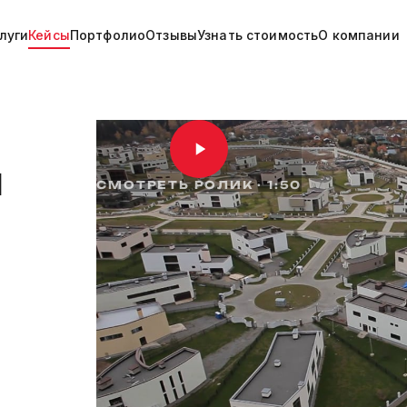
луги
Кейсы
Портфолио
Отзывы
Узнать стоимость
О компании
й
СМОТРЕТЬ РОЛИК · 1:50