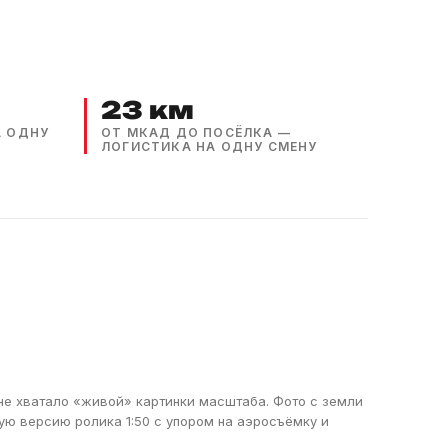
23 км
А ОДНУ
ОТ МКАД ДО ПОСЁЛКА —
ЛОГИСТИКА НА ОДНУ СМЕНУ
 не хватало «живой» картинки масштаба. Фото с земли
кую версию ролика 1:50 с упором на аэросъёмку и