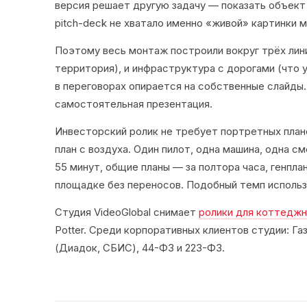
версия решает другую задачу — показать объект 
pitch-deck не хватало именно «живой» картинки м
Поэтому весь монтаж построили вокруг трёх линий
территория), и инфраструктура с дорогами (что 
в переговорах опирается на собственные слайды. 
самостоятельная презентация.
Инвесторский ролик не требует портретных план
план с воздуха. Один пилот, одна машина, одна 
55 минут, общие планы — за полтора часа, генпла
площадке без переносов. Подобный темп использ
Студия VideoGlobal снимает
ролики для коттеджн
Potter. Среди корпоративных клиентов студии: Г
(Диадок, СБИС), 44-ФЗ и 223-ФЗ.