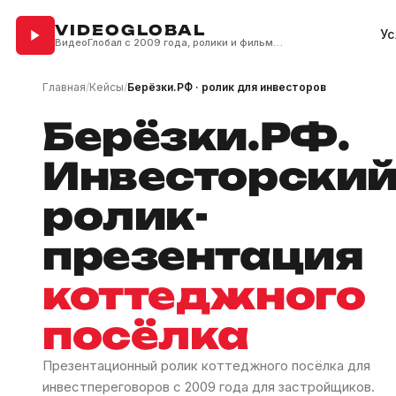
VIDEOGLOBAL
Ус
ВидеоГлобал с 2009 года, ролики и фильмы для бизнеса
Главная
/
Кейсы
/
Берёзки.РФ · ролик для инвесторов
Берёзки.РФ.
Инвесторски
ролик-
презентация
коттеджного
посёлка
Презентационный ролик коттеджного посёлка для
инвестпереговоров с 2009 года для застройщиков.