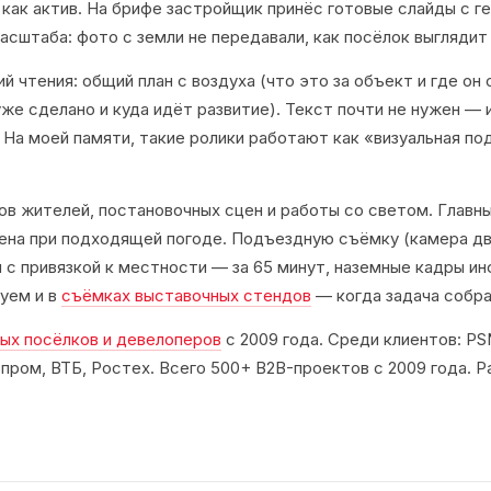
как актив. На брифе застройщик принёс готовые слайды с ге
асштаба: фото с земли не передавали, как посёлок выглядит 
 чтения: общий план с воздуха (что это за объект и где он 
уже сделано и куда идёт развитие). Текст почти не нужен — 
На моей памяти, такие ролики работают как «визуальная под
ов жителей, постановочных сцен и работы со светом. Главн
смена при подходящей погоде. Подъездную съёмку (камера дв
н с привязкой к местности — за 65 минут, наземные кадры и
уем и в
съёмках выставочных стендов
— когда задача собра
ых посёлков и девелоперов
с 2009 года. Среди клиентов: PS
азпром, ВТБ, Ростех. Всего 500+ B2B-проектов с 2009 года.