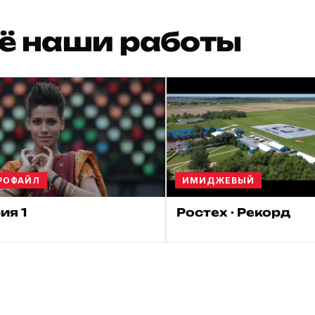
ё наши работы
РОФАЙЛ
ИМИДЖЕВЫЙ
ия 1
Ростех · Рекорд