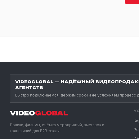
VIDEOGLOBAL — НАДЁЖНЫЙ ВИДЕОПРОДАК
АГЕНТСТВ
Быстро подключаемся, держим сроки и не усложняем процесс д
У
VIDEO
GLOBAL
Ко
Ролики, фильмы, съёмка мероприятий, выставок и
Ро
трансляций для B2B-задач.
Им