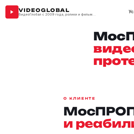
VIDEOGLOBAL
Ус
ВидеоГлобал с 2009 года, ролики и фильмы для бизнеса
Мос
виде
прот
О КЛИЕНТЕ
МосПРОП
и реабил