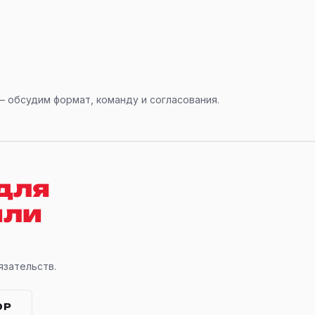
 обсудим формат, команду и согласования.
для
или
язательств.
ОР