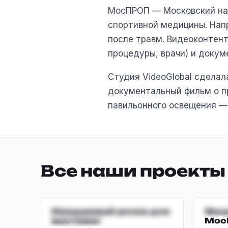
МосПРОП — Московский нау
спортивной медицины. Нап
после травм. Видеоконтент
процедуры, врачи) и докум
Студия VideoGlobal сдела
документальный фильм о п
павильонного освещения —
Все наши проекты
ИМИДЖЕВЫЙ ·
ИМИ
Имиджевый ролик для
Физ
ВЫСТАВКА
выставки
Мос