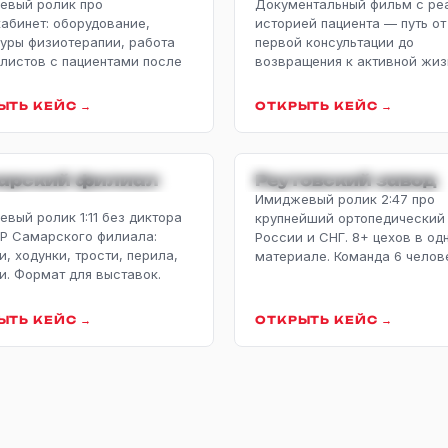
евый ролик про
Документальный фильм с ре
абинет: оборудование,
историей пациента — путь от
уры физиотерапии, работа
первой консультации до
листов с пациентами после
возвращения к активной жиз
ЫТЬ КЕЙС →
ОТКРЫТЬ КЕЙС →
ДЖЕВЫЙ · ФИЛИАЛ
ИМИДЖЕВЫЙ · ЗА
арский филиал
Реутовский завод
Имиджевый ролик 2:47 про
вый ролик 1:11 без диктора
крупнейший ортопедический
Р Самарского филиала:
России и СНГ. 8+ цехов в од
и, ходунки, трости, перила,
материале. Команда 6 челов
и. Формат для выставок.
ЫТЬ КЕЙС →
ОТКРЫТЬ КЕЙС →