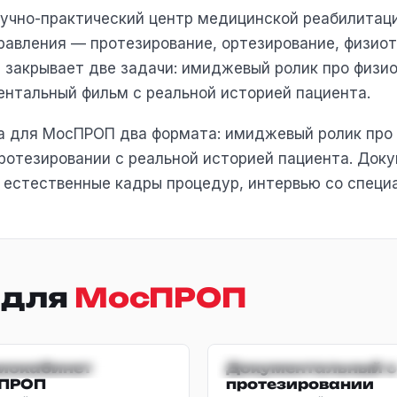
чно-практический центр медицинской реабилитаци
равления — протезирование, ортезирование, физиот
 закрывает две задачи: имиджевый ролик про физио
ентальный фильм с реальной историей пациента.
ла для МосПРОП два формата: имиджевый ролик про
ротезировании с реальной историей пациента. Док
 естественные кадры процедур, интервью со специа
 для
МосПРОП
ДЖЕВЫЙ · МЕД
ДОКУМЕНТАЛЬНЫ
иокабинет
Документальный о
ПРОП
протезировании