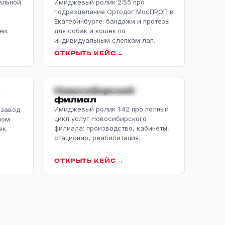
альной
Имиджевый ролик 2:55 про
подразделение Ортодог МосПРОП в
Екатеринбурге: бандажи и протезы
ни.
для собак и кошек по
индивидуальным слепкам лап.
ОТКРЫТЬ КЕЙС →
ВОД
ИМИДЖЕВЫЙ · ФИЛИАЛ
Новосибирский
филиал
Имиджевый ролик 1:42 про полный
 завод
цикл услуг Новосибирского
ном
филиала: производство, кабинеты,
ек.
стационар, реабилитация.
ОТКРЫТЬ КЕЙС →