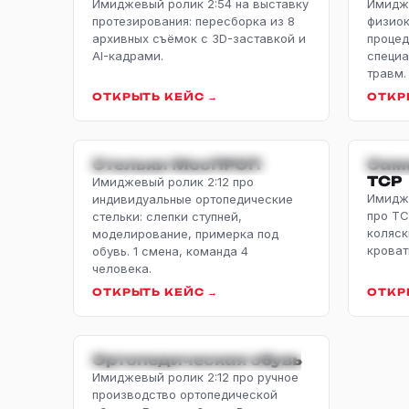
Имиджевый ролик 2:54 на выставку
Имидж
протезирования: пересборка из 8
физиок
архивных съёмок с 3D-заставкой и
процед
AI-кадрами.
специа
травм.
ОТКРЫТЬ КЕЙС →
ОТКР
ИМИДЖЕВЫЙ · СТЕЛЬКИ
ИМИ
Стельки МосПРОП
Сам
ТСР
Имиджевый ролик 2:12 про
Имидже
индивидуальные ортопедические
про ТС
стельки: слепки ступней,
коляск
моделирование, примерка под
кроват
обувь. 1 смена, команда 4
человека.
ОТКРЫТЬ КЕЙС →
ОТКР
ИМИДЖЕВЫЙ · ОБУВЬ
Ортопедическая обувь
Имиджевый ролик 2:12 про ручное
производство ортопедической