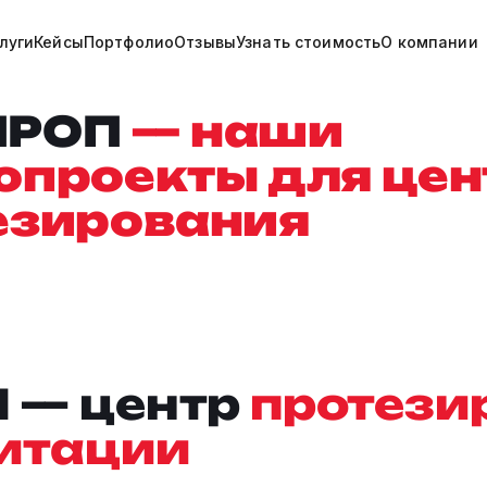
луги
Кейсы
Портфолио
Отзывы
Узнать стоимость
О компании
ПРОП
— наши
опроекты для цен
езирования
 — центр
протези
итации