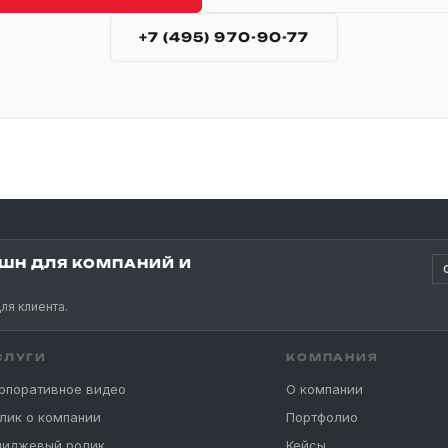
+7 (495) 970-90-77
ШН ДЛЯ КОМПАНИЙ И
ля клиента.
СЛУГИ
КОМПАНИЯ
рпоративное видео
О компании
лик о компании
Портфолио
иджевый ролик
Кейсы