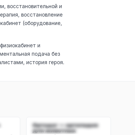
и, восстановительной и
ерапия, восстановление
кабинет (оборудование,
 физиокабинет и
ументальная подача без
листами, история героя.
Й
ИМИДЖЕВЫЙ ·
Ортодог — ортопедия
ЖИВОТНЫЕ
для животных