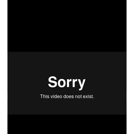
Серия обучающих роликов для
фармацевтической компании. Сложная
медицинская тема, понятная подача, живые
врачи, без «говорящей головы».
Eli Lilly — обучающий инфографический ролик